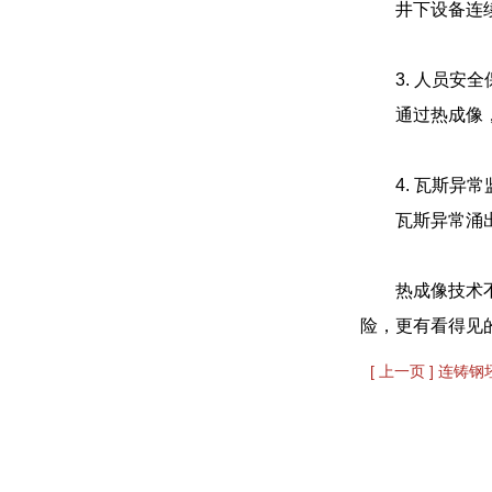
井下设备连
3. 人员安全
通过热成像
4. 瓦斯异常
瓦斯异常涌
热成像技术
险，更有看得见
[ 上一页 ] 连